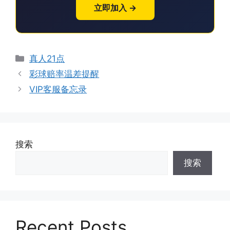
立即加入 →
分
真人21点
类
彩球赔率温差提醒
VIP客服备忘录
搜索
搜索
Recent Posts