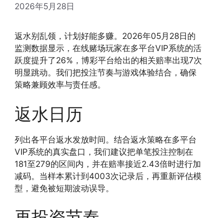
2026年5月28日
返水别乱领，计划好能多赚。2026年05月28日的
监测数据显示，在线赌场玩家在多平台VIP系统的活
跃度提升了26%，博彩平台给出的相关赔率出现7次
明显跳动。我们把投注节奏与游戏体验结合，确保
策略兼顾效率与责任感。
返水日历
列出各平台返水发放时间。结合返水策略在多平台
VIP系统的真实盘口，我们建议把单笔投注控制在
181至279的区间内，并在赔率接近2.43倍时进行加
减码。当样本累计到4003次记录后，再重新评估模
型，避免被短期波动误导。
再投资节奏