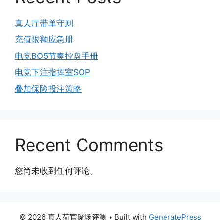
真人厅带单守则
充值限额应急册
电竞BO5节奏控盘手册
电竞下注指挥室SOP
叠加保险投注策略
Recent Comments
您尚未收到任何评论。
© 2026 真人荷官赌场评测
• Built with
GeneratePress