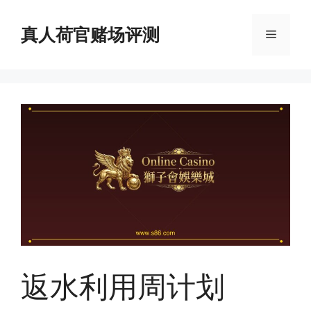
跳
至
真人荷官赌场评测
菜
内
容
单
返水利用周计划