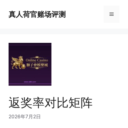
跳
至
真人荷官赌场评测
菜
内
容
单
返奖率对比矩阵
2026年7月2日