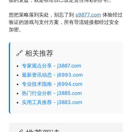
想把策略落到实处，别忘了到
s9877.com
体验经过
验证的游戏与支付方案，所有导流链接都经过安全
加密。
🔗 相关推荐
专家观点分享 - j3887.com
最新资讯动态 - j6993.com
专业技术指南 - j6994.com
热门行业分析 - j3885.com
实用工具推荐 - j3883.com