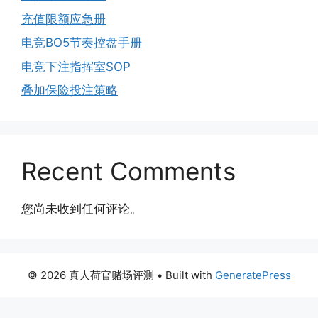
充值限额应急册
电竞BO5节奏控盘手册
电竞下注指挥室SOP
叠加保险投注策略
Recent Comments
您尚未收到任何评论。
© 2026 真人荷官赌场评测
• Built with
GeneratePress