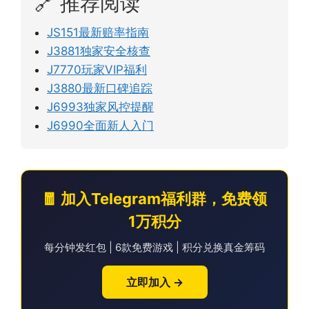
🔗 推荐阅读
JS151最新赔率指南
J3881独家安全核查
J7770玩家VIP福利
J3880最新口碑追踪
J6993独家风控提醒
J6990全面新人入门
🧧 加入Telegram福利群，免费领
1万积分
每分钟发红包 | 6款免费游戏 | 积分兑换真金筹码
立即加入 →