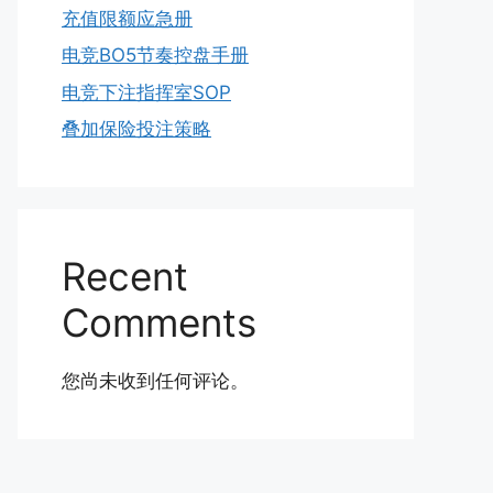
充值限额应急册
电竞BO5节奏控盘手册
电竞下注指挥室SOP
叠加保险投注策略
Recent
Comments
您尚未收到任何评论。