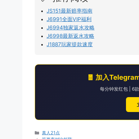
JS151最新赔率指南
J6991全面VIP福利
J6994独家返水攻略
J6998最新返水攻略
J1887玩家提款速度
🧧 加入Tele
每分钟发红包 | 6
分
真人21点
类