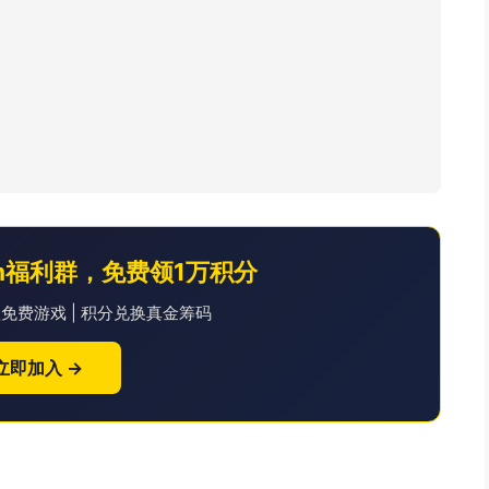
gram福利群，免费领1万积分
款免费游戏 | 积分兑换真金筹码
立即加入 →