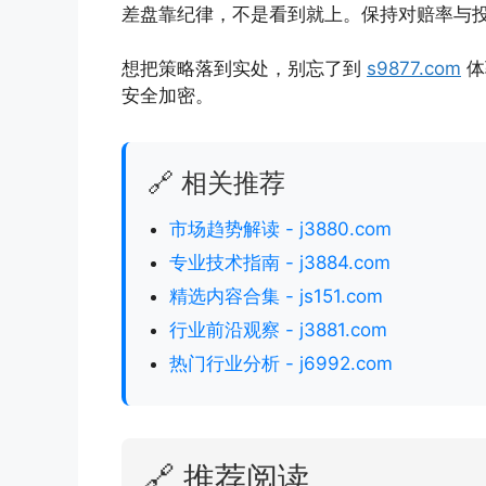
差盘靠纪律，不是看到就上。保持对赔率与
想把策略落到实处，别忘了到
s9877.com
体
安全加密。
🔗 相关推荐
市场趋势解读 - j3880.com
专业技术指南 - j3884.com
精选内容合集 - js151.com
行业前沿观察 - j3881.com
热门行业分析 - j6992.com
🔗 推荐阅读