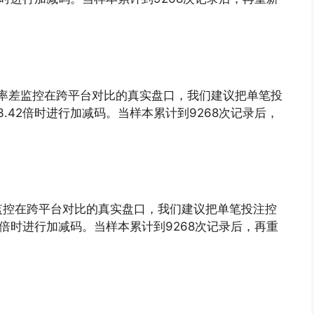
率差监控在跨平台对比的真实盘口，我们建议把单笔投
3.42倍时进行加减码。当样本累计到9268次记录后，
监控在跨平台对比的真实盘口，我们建议把单笔投注控
42倍时进行加减码。当样本累计到9268次记录后，再重