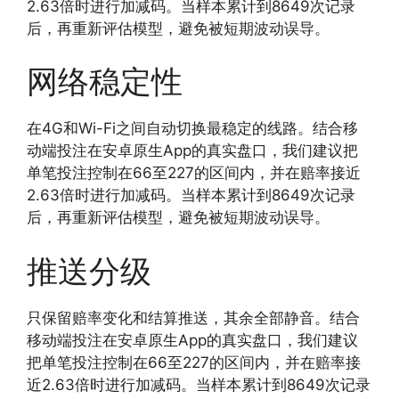
2.63倍时进行加减码。当样本累计到8649次记录
后，再重新评估模型，避免被短期波动误导。
网络稳定性
在4G和Wi-Fi之间自动切换最稳定的线路。结合移
动端投注在安卓原生App的真实盘口，我们建议把
单笔投注控制在66至227的区间内，并在赔率接近
2.63倍时进行加减码。当样本累计到8649次记录
后，再重新评估模型，避免被短期波动误导。
推送分级
只保留赔率变化和结算推送，其余全部静音。结合
移动端投注在安卓原生App的真实盘口，我们建议
把单笔投注控制在66至227的区间内，并在赔率接
近2.63倍时进行加减码。当样本累计到8649次记录