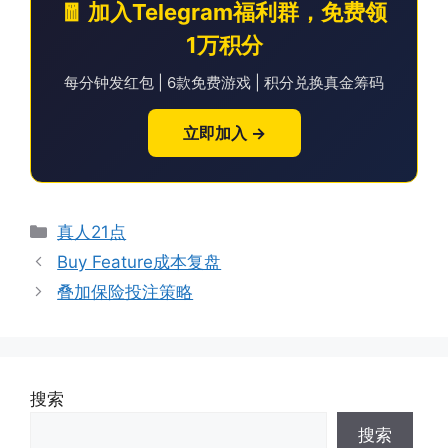
🧧 加入Telegram福利群，免费领
1万积分
每分钟发红包 | 6款免费游戏 | 积分兑换真金筹码
立即加入 →
分
真人21点
类
Buy Feature成本复盘
叠加保险投注策略
搜索
搜索