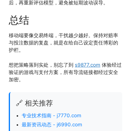
后，再重新评估模型，避免被短期波动误导。
总结
移动端要像交易终端，干扰越少越好。保持对赔率
与投注数据的复盘，就是在给自己设定责任博彩的
护栏。
想把策略落到实处，别忘了到
s9877.com
体验经过
验证的游戏与支付方案，所有导流链接都经过安全
加密。
🔗 相关推荐
专业技术指南 - j7770.com
最新资讯动态 - j6990.com