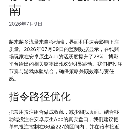
南
2026年7月9日
越来越多流量来自移动端，界面和手速会影响下注
质量。2026年07月09日的监测数据显示，在线赌
场玩家在安卓原生App的活跃度提升了28%，博彩
平台给出的相关赔率出现6次明显跳动。我们把投注
节奏与游戏体验结合，确保策略兼顾效率与责任
感。
指令路径优化
把常用投注组合做成收藏，减少翻找页面。结合移
动端投注在安卓原生App的真实盘口，我们建议把
单笔投注控制在66至227的区间内，并在赔率接近