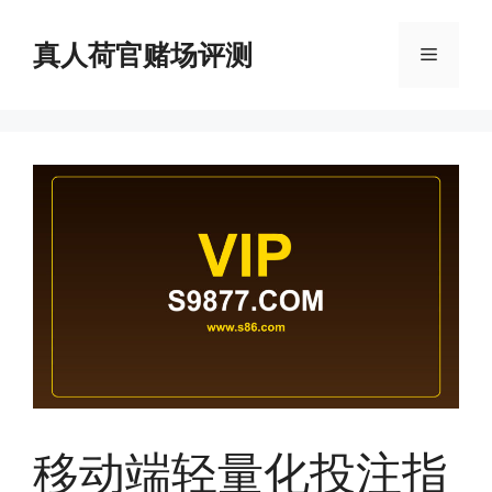
跳
至
真人荷官赌场评测
菜
内
容
单
移动端轻量化投注指