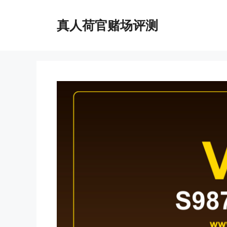
跳
至
真人荷官赌场评测
内
容